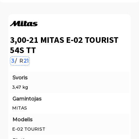
3,00-21 MITAS E-02 TOURIST
54S TT
3
/
R
21
Svoris
3,47 kg
Gamintojas
MITAS
Modelis
E-02 TOURIST