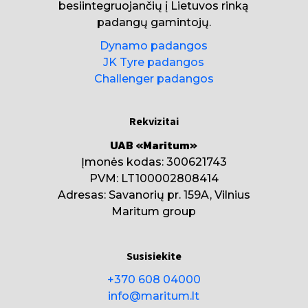
besiintegruojančių į Lietuvos rinką
padangų gamintojų.
Dynamo padangos
JK Tyre padangos
Challenger padangos
Rekvizitai
UAB «Maritum»
Įmonės kodas: 300621743
PVM: LT100002808414
Adresas: Savanorių pr. 159A, Vilnius
Maritum group
Susisiekite
+370 608 04000
info@maritum.lt