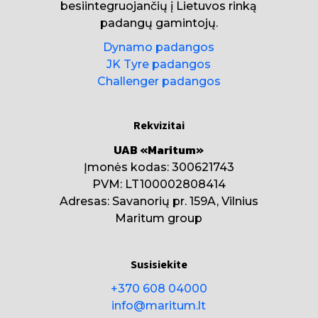
besiintegruojančių į Lietuvos rinką
padangų gamintojų.
Dynamo padangos
JK Tyre padangos
Challenger padangos
Rekvizitai
UAB «Maritum»
Įmonės kodas: 300621743
PVM: LT100002808414
Adresas: Savanorių pr. 159A, Vilnius
Maritum group
Susisiekite
+370 608 04000
info@maritum.lt