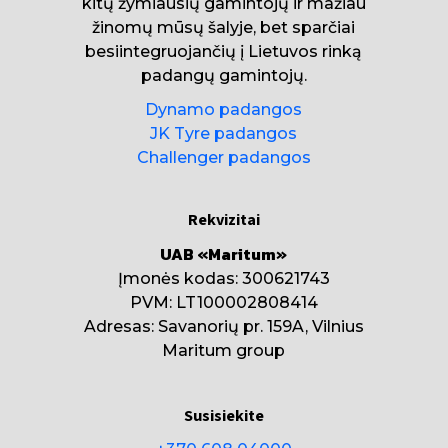
kitų žymiausių gamintojų ir mažiau
žinomų mūsų šalyje, bet sparčiai
besiintegruojančių į Lietuvos rinką
padangų gamintojų.
Dynamo padangos
JK Tyre padangos
Challenger padangos
Rekvizitai
UAB «Maritum»
Įmonės kodas: 300621743
PVM: LT100002808414
Adresas: Savanorių pr. 159A, Vilnius
Maritum group
Susisiekite