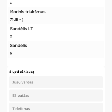
c
Išorinis triukšmas
71dB – )
Sandėlis LT
0
Sandėlis
6
Siųsti užklausą