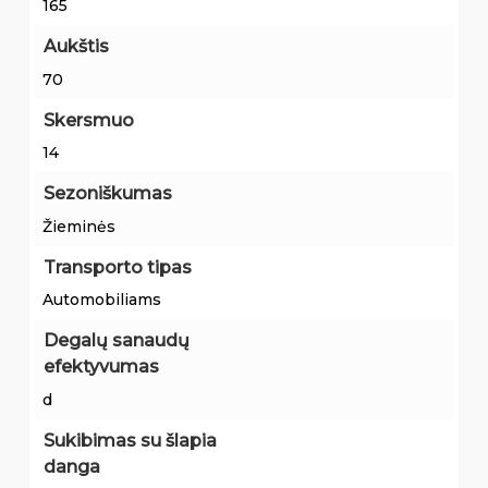
165
Aukštis
70
Skersmuo
14
Sezoniškumas
Žieminės
Transporto tipas
Automobiliams
Degalų sanaudų
efektyvumas
d
Sukibimas su šlapia
danga