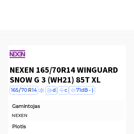
NEXEN 165/70R14 WINGUARD
SNOW G 3 (WH21) 85T XL
165
/
70
R
14
d
c
71dB - )
Gamintojas
NEXEN
Plotis