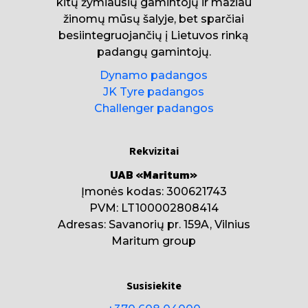
kitų žymiausių gamintojų ir mažiau
žinomų mūsų šalyje, bet sparčiai
besiintegruojančių į Lietuvos rinką
padangų gamintojų.
Dynamo padangos
JK Tyre padangos
Challenger padangos
Rekvizitai
UAB «Maritum»
Įmonės kodas: 300621743
PVM: LT100002808414
Adresas: Savanorių pr. 159A, Vilnius
Maritum group
Susisiekite