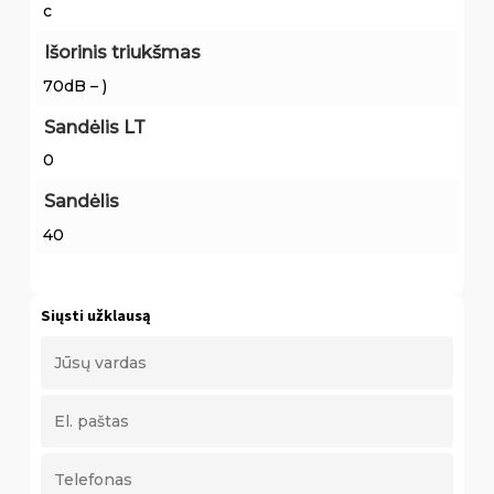
c
Išorinis triukšmas
70dB – )
Sandėlis LT
0
Sandėlis
40
Siųsti užklausą