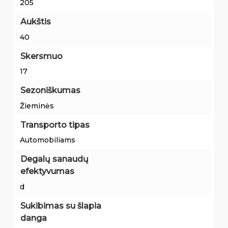
205
Aukštis
40
Skersmuo
17
Sezoniškumas
Žieminės
Transporto tipas
Automobiliams
Degalų sanaudų
efektyvumas
d
Sukibimas su šlapia
danga