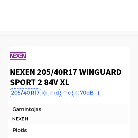
NEXEN 205/40R17 WINGUARD
SPORT 2 84V XL
205
/
40
R
17
d
c
70dB - )
Gamintojas
NEXEN
Plotis