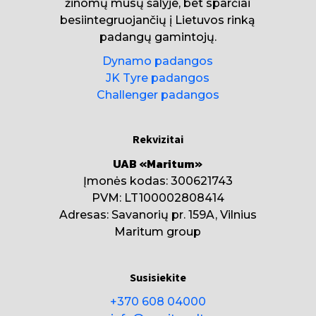
žinomų mūsų šalyje, bet sparčiai
besiintegruojančių į Lietuvos rinką
padangų gamintojų.
Dynamo padangos
JK Tyre padangos
Challenger padangos
Rekvizitai
UAB «Maritum»
Įmonės kodas: 300621743
PVM: LT100002808414
Adresas: Savanorių pr. 159A, Vilnius
Maritum group
Susisiekite
+370 608 04000