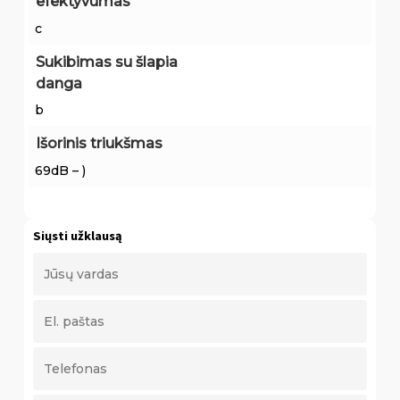
efektyvumas
c
Sukibimas su šlapia
danga
b
Išorinis triukšmas
69dB – )
Siųsti užklausą