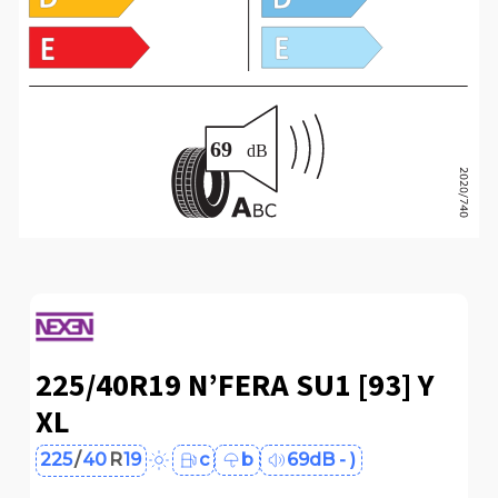
225/40R19 N’FERA SU1 [93] Y
XL
225
/
40
R
19
c
b
69dB - )