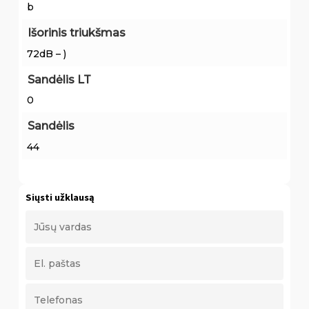
b
Išorinis triukšmas
72dB – )
Sandėlis LT
0
Sandėlis
44
Siųsti užklausą