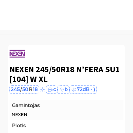
NEXEN 245/50R18 N’FERA SU1
[104] W XL
245
/
50
R
18
c
b
72dB - )
Gamintojas
NEXEN
Plotis