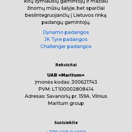
kitų žymiausių gamintojų ir mažiau
žinomų mūsų šalyje, bet sparčiai
besiintegruojančių į Lietuvos rinką
padangų gamintojų.
Dynamo padangos
JK Tyre padangos
Challenger padangos
Rekvizitai
UAB «Maritum»
Įmonės kodas: 300621743
PVM: LT100002808414
Adresas: Savanorių pr. 159A, Vilnius
Maritum group
Susisiekite