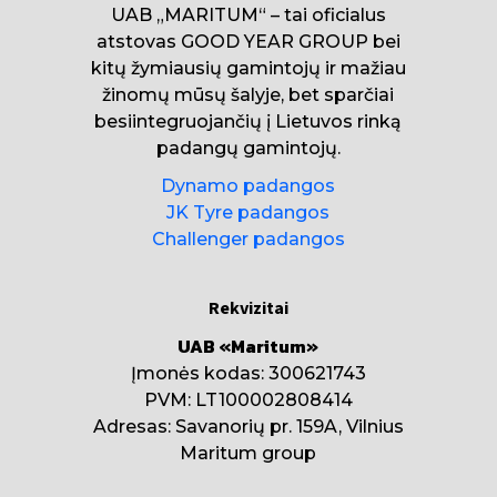
UAB „MARITUM“ – tai oficialus
atstovas GOOD YEAR GROUP bei
kitų žymiausių gamintojų ir mažiau
žinomų mūsų šalyje, bet sparčiai
besiintegruojančių į Lietuvos rinką
padangų gamintojų.
Dynamo padangos
JK Tyre padangos
Challenger padangos
Rekvizitai
UAB «Maritum»
Įmonės kodas: 300621743
PVM: LT100002808414
Adresas: Savanorių pr. 159A, Vilnius
Maritum group