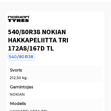
540/80R38 NOKIAN
HAKKAPELIITTA TRI
172A8/167D TL
540
/
80
R
38
Svoris
212,30 kg
Gamintojas
NOKIAN
Modelis