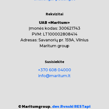
Rekvizitai
UAB «Maritum»
Įmonės kodas: 300621743
PVM: LT100002808414
Adresas: Savanorių pr. 159A, Vilnius
Maritum group
Susisiekite
+370 608 04000
info@maritum.lt
© Maritumgroup.
dev.Rvnski
RESTapi