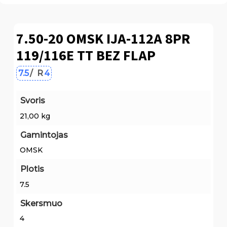
7.50-20 OMSK IJA-112A 8PR
119/116E TT BEZ FLAP
7.5
/
R
4
Svoris
21,00 kg
Gamintojas
OMSK
Plotis
7.5
Skersmuo
4