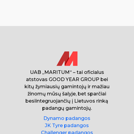
UAB „MARITUM“ – tai oficialus
atstovas GOOD YEAR GROUP bei
kitų žymiausių gamintojų ir mažiau
žinomų mūsų šalyje, bet sparčiai
besiintegruojančių į Lietuvos rinką
padangų gamintojų.
Dynamo padangos
JK Tyre padangos
Challenger padangos