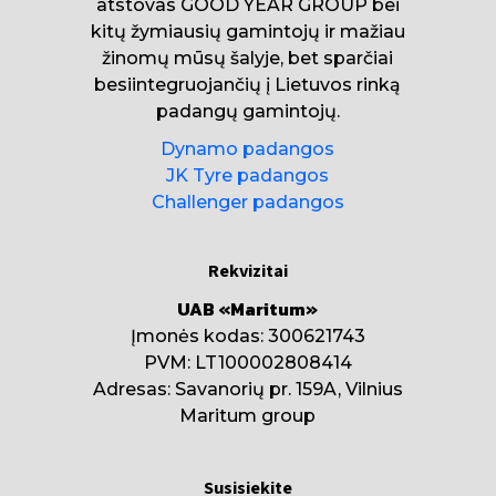
atstovas GOOD YEAR GROUP bei
kitų žymiausių gamintojų ir mažiau
žinomų mūsų šalyje, bet sparčiai
besiintegruojančių į Lietuvos rinką
padangų gamintojų.
Dynamo padangos
JK Tyre padangos
Challenger padangos
Rekvizitai
UAB «Maritum»
Įmonės kodas: 300621743
PVM: LT100002808414
Adresas: Savanorių pr. 159A, Vilnius
Maritum group
Susisiekite