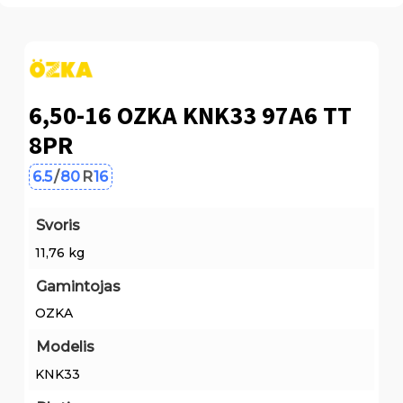
6,50-16 OZKA KNK33 97A6 TT
8PR
6.5
/
80
R
16
Svoris
11,76 kg
Gamintojas
OZKA
Modelis
KNK33