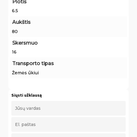
Plotis
6.5
Aukštis
80
Skersmuo
16
Transporto tipas
Žemės ūkiui
Siųsti užklausą