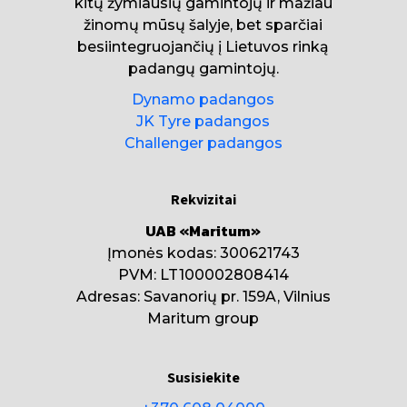
kitų žymiausių gamintojų ir mažiau
žinomų mūsų šalyje, bet sparčiai
besiintegruojančių į Lietuvos rinką
padangų gamintojų.
Dynamo padangos
JK Tyre padangos
Challenger padangos
Rekvizitai
UAB «Maritum»
Įmonės kodas: 300621743
PVM: LT100002808414
Adresas: Savanorių pr. 159A, Vilnius
Maritum group
Susisiekite