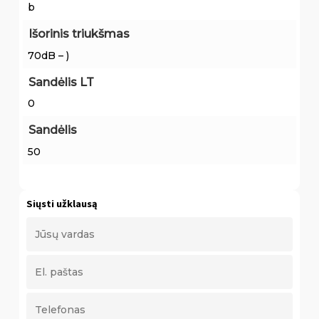
b
Išorinis triukšmas
70dB – )
Sandėlis LT
0
Sandėlis
50
Siųsti užklausą