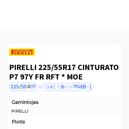
PIRELLI 225/55R17 CINTURATO
P7 97Y FR RFT * MOE
225
/
55
R
17
c
b
70dB - )
Gamintojas
PIRELLI
Plotis