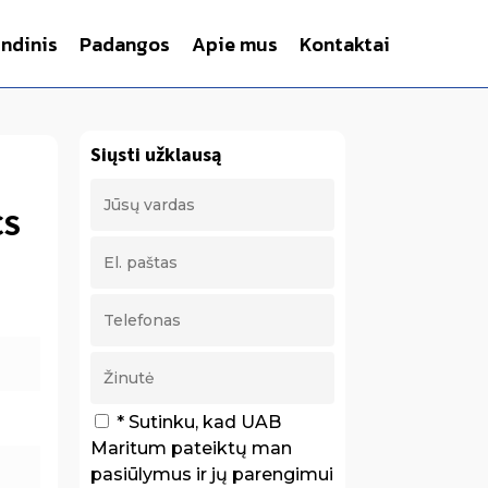
indinis
Padangos
Apie mus
Kontaktai
Siųsti užklausą
CS
* Sutinku, kad UAB
Maritum pateiktų man
pasiūlymus ir jų parengimui