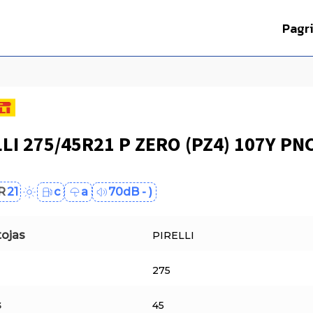
Pagr
LI 275/45R21 P ZERO (PZ4) 107Y PN
R
21
c
a
70dB - )
ojas
PIRELLI
275
s
45