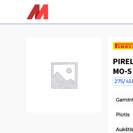
Skip
to
main
content
PIREL
MO-S
275
/
45
Gamint
Plotis
Aukšti