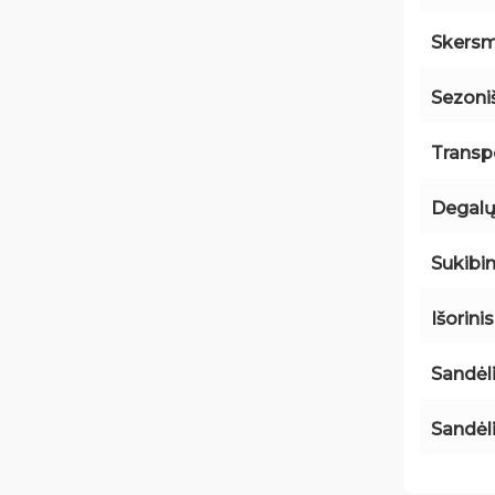
Skers
Sezon
Transp
Degalų
Sukibi
Išorini
Sandėl
Sandėl