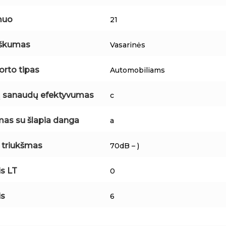
muo
21
iškumas
Vasarinės
orto tipas
Automobiliams
 sanaudų efektyvumas
c
mas su šlapia danga
a
s triukšmas
70dB – )
is LT
0
is
6