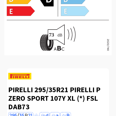
PIRELLI 295/35R21 PIRELLI P
ZERO SPORT 107Y XL (*) FSL
DAB73
295
/
35
R
21
d
a
B