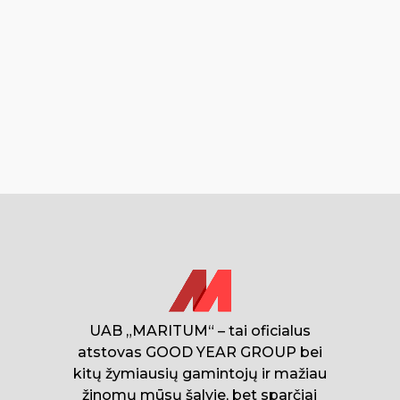
UAB „MARITUM“ – tai oficialus
atstovas GOOD YEAR GROUP bei
kitų žymiausių gamintojų ir mažiau
žinomų mūsų šalyje, bet sparčiai