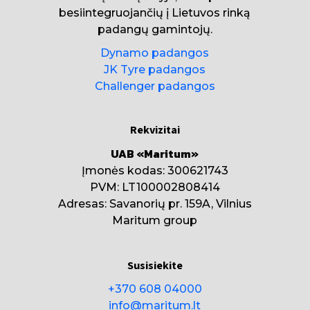
besiintegruojančių į Lietuvos rinką
padangų gamintojų.
Dynamo padangos
JK Tyre padangos
Challenger padangos
Rekvizitai
UAB «Maritum»
Įmonės kodas: 300621743
PVM: LT100002808414
Adresas: Savanorių pr. 159A, Vilnius
Maritum group
Susisiekite
+370 608 04000
info@maritum.lt