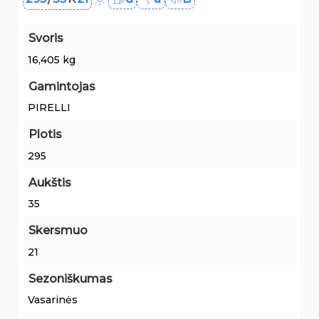
Svoris
16,405 kg
Gamintojas
PIRELLI
Plotis
295
Aukštis
35
Skersmuo
21
Sezoniškumas
Vasarinės