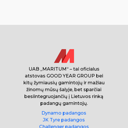
UAB „MARITUM“ – tai oficialus
atstovas GOOD YEAR GROUP bei
kitų žymiausių gamintojų ir mažiau
žinomų mūsų šalyje, bet sparčiai
besiintegruojančių į Lietuvos rinką
padangų gamintojų.
Dynamo padangos
JK Tyre padangos
Challenger padangos