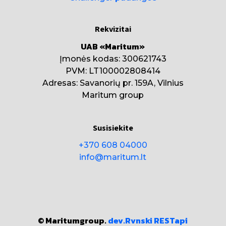
Rekvizitai
UAB «Maritum»
Įmonės kodas: 300621743
PVM: LT100002808414
Adresas: Savanorių pr. 159A, Vilnius
Maritum group
Susisiekite
+370 608 04000
info@maritum.lt
© Maritumgroup.
dev.Rvnski
RESTapi