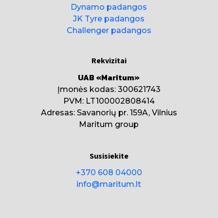
Dynamo padangos
JK Tyre padangos
Challenger padangos
Rekvizitai
UAB «Maritum»
Įmonės kodas: 300621743
PVM: LT100002808414
Adresas: Savanorių pr. 159A, Vilnius
Maritum group
Susisiekite
+370 608 04000
info@maritum.lt