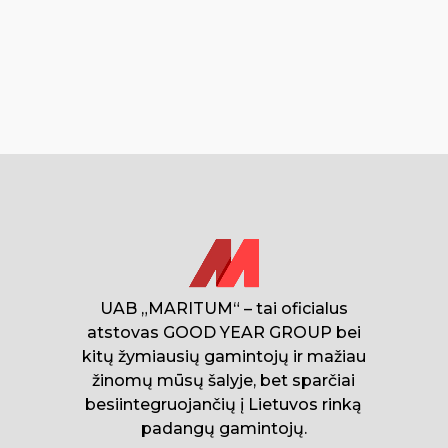
UAB „MARITUM“ – tai oficialus
atstovas GOOD YEAR GROUP bei
kitų žymiausių gamintojų ir mažiau
žinomų mūsų šalyje, bet sparčiai
besiintegruojančių į Lietuvos rinką
padangų gamintojų.