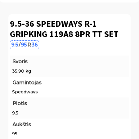
9.5-36 SPEEDWAYS R-1
GRIPKING 119A8 8PR TT SET
9.5
/
95
R
36
Svoris
35,90 kg
Gamintojas
Speedways
Plotis
9.5
Aukštis
95