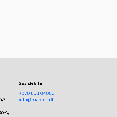
Susisiekite
+370 608 04000
info@maritum.lt
743
159A,