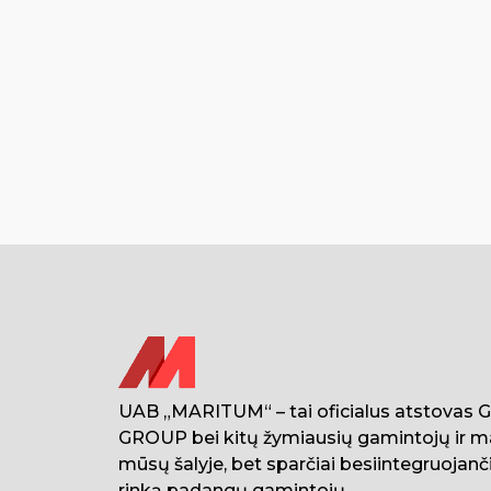
UAB „MARITUM“ – tai oficialus atstovas
GROUP bei kitų žymiausių gamintojų ir m
mūsų šalyje, bet sparčiai besiintegruojanči
rinką padangų gamintojų.