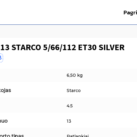
Pagr
X13 STARCO 5/66/112 ET30 SILVER
3
6,50 kg
ojas
Starco
4.5
muo
13
orto tipas
Ratlankiai