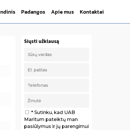
indinis
Padangos
Apie mus
Kontaktai
Siųsti užklausą
* Sutinku, kad UAB
Maritum pateiktų man
pasiūlymus ir jų parengimui