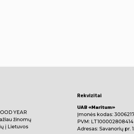
Rekvizitai
UAB «Maritum»
 GOOD YEAR
Įmonės kodas: 300621
ažiau žinomų
PVM: LT100002808414
ų į Lietuvos
Adresas: Savanorių pr. 