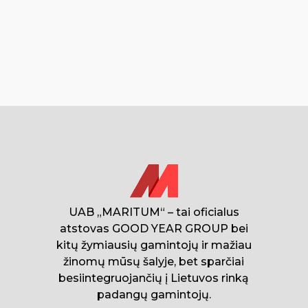
UAB „MARITUM“ – tai oficialus
atstovas GOOD YEAR GROUP bei
kitų žymiausių gamintojų ir mažiau
žinomų mūsų šalyje, bet sparčiai
besiintegruojančių į Lietuvos rinką
padangų gamintojų.