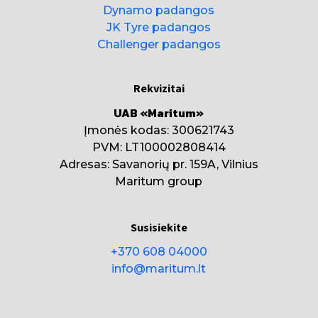
Dynamo padangos
JK Tyre padangos
Challenger padangos
Rekvizitai
UAB «Maritum»
Įmonės kodas: 300621743
PVM: LT100002808414
Adresas: Savanorių pr. 159A, Vilnius
Maritum group
Susisiekite
+370 608 04000
info@maritum.lt