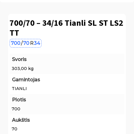
700/70 – 34/16 Tianli SL ST LS2
TT
700
/
70
R
34
Svoris
303,00 kg
Gamintojas
TIANLI
Plotis
700
Aukštis
70