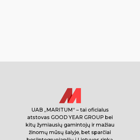
UAB „MARITUM“ – tai oficialus
atstovas GOOD YEAR GROUP bei
kitų žymiausių gamintojų ir mažiau
žinomų mūsų šalyje, bet sparčiai
besiintegruojančių į Lietuvos rinką