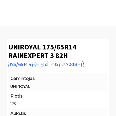
UNIROYAL 175/65R14
RAINEXPERT 3 82H
175
/
65
R
14
d
b
70dB - )
Gamintojas
UNIROYAL
Plotis
175
Aukštis