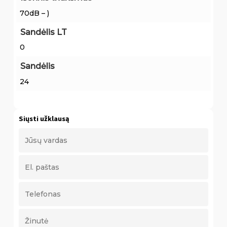
70dB – )
Sandėlis LT
0
Sandėlis
24
Siųsti užklausą