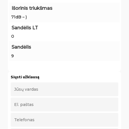
Išorinis triukšmas
71dB – )
Sandėlis LT
0
Sandėlis
9
Siųsti užklausą