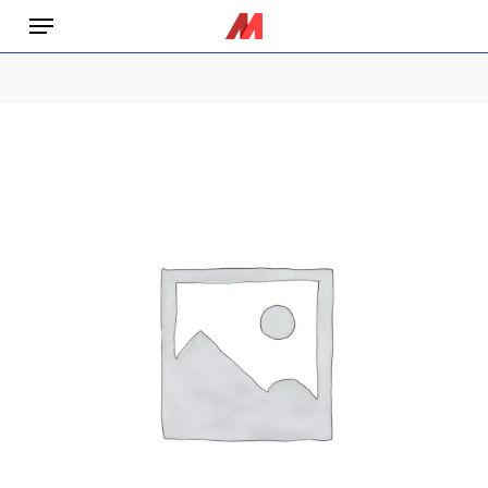
Skip
Menu
to
main
content