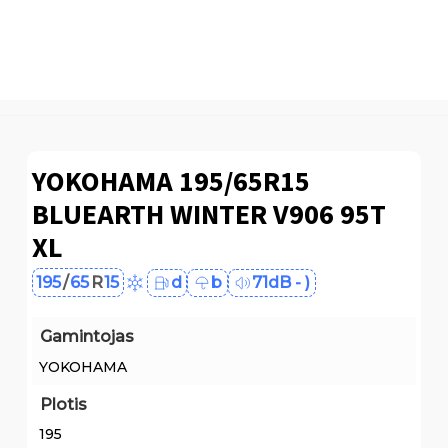
YOKOHAMA 195/65R15
BLUEARTH WINTER V906 95T
XL
195
/
65
R
15
d
b
71dB - )
Gamintojas
YOKOHAMA
Plotis
195