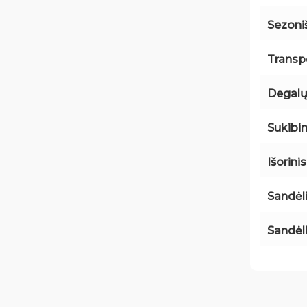
Sezon
Transp
Degalų
Sukibi
Išorini
Sandėl
Sandėl