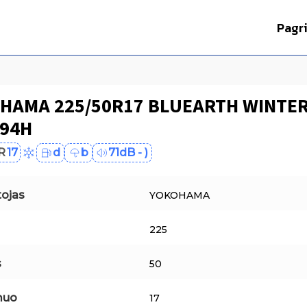
Pagr
HAMA 225/50R17 BLUEARTH WINTE
 94H
R
17
d
b
71dB - )
ojas
YOKOHAMA
225
s
50
muo
17