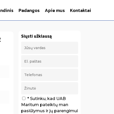
indinis
Padangos
Apie mus
Kontaktai
Siųsti užklausą
R
* Sutinku, kad UAB
Maritum pateiktų man
pasiūlymus ir jų parengimui