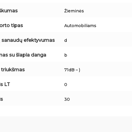
iškumas
Žieminės
orto tipas
Automobiliams
 sanaudų efektyvumas
d
mas su šlapia danga
b
s triukšmas
71dB – )
is LT
0
is
30