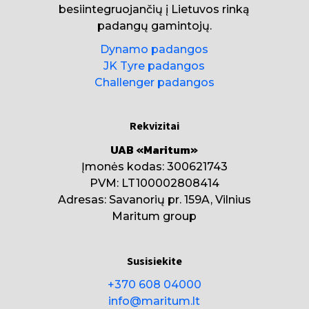
besiintegruojančių į Lietuvos rinką
padangų gamintojų.
Dynamo padangos
JK Tyre padangos
Challenger padangos
Rekvizitai
UAB «Maritum»
Įmonės kodas: 300621743
PVM: LT100002808414
Adresas: Savanorių pr. 159A, Vilnius
Maritum group
Susisiekite
+370 608 04000
info@maritum.lt