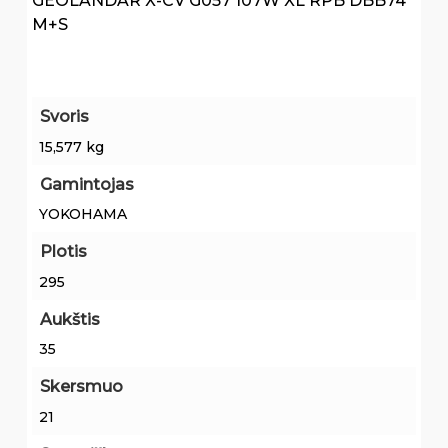
GEOLANDAR X-CV G057 107W XL RPB DBB74
M+S
Svoris
15,577 kg
Gamintojas
YOKOHAMA
Plotis
295
Aukštis
35
Skersmuo
21