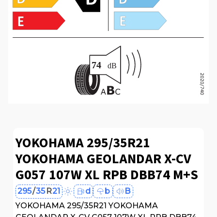
YOKOHAMA 295/35R21
YOKOHAMA GEOLANDAR X-CV
G057 107W XL RPB DBB74 M+S
295
/
35
R
21
d
b
B
YOKOHAMA 295/35R21 YOKOHAMA