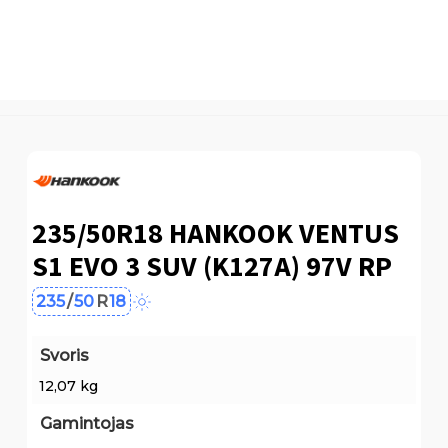
235/50R18 HANKOOK VENTUS
S1 EVO 3 SUV (K127A) 97V RP
235
/
50
R
18
Svoris
12,07 kg
Gamintojas